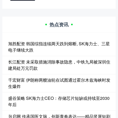
热点资讯
旭胜配资 韩国综指连续两天跌到熔断, SK海力士、三星
电子继续大跌
长江配资 未采取措施消除事故隐患，中铁九局被深圳住
建局处万元罚款
千宏财富 伊朗称两艘油轮在试图通过霍尔木兹海峡时发
生爆炸
盛谷策略 SK海力士CEO：存储芯片短缺或持续至2030
年后
兴启网 传承国医文脉，创新青春表达——精品竖屏短剧