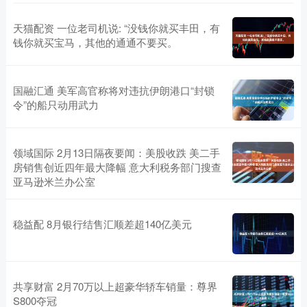
天猫配资 一位老司机说: “没钱你就买丰田，有
钱你就买宝马，其他的通通不要买。
国融汇通 美军高官称将对违抗伊朗港口“封锁
令”的船只动用武力
领域国际 2月13日隔夜要闻：美股收跌 美二手
房销售创近四年最大降幅 意大利税务部门搜查
亚马逊米兰办公室
稳益配 8月银行结售汇顺差超140亿美元
共享财富 2月70万以上超豪华轿车销量：尊界
S800夺冠