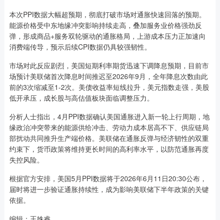
本次PPI数据大幅超预期，彻底打破市场对通胀快速回落的预期。
能源价格受中东地缘冲突影响持续走高，叠加服务业价格强劲反
弹，形成商品+服务双轮驱动的通胀格局，上游成本压力正加速向
消费端传导，预示后续CPI数据仍具较强韧性。
市场对此反应剧烈，美国短期利率期货迅速下调降息预期，目前市
场预计美联储首次降息时间推迟至2026年9月，全年降息次数由此
前的3次缩减至1-2次。美债收益率短线拉升，美元指数走强，美股
低开承压，成长股与高估值板块面临调整压力。
分析人士指出，4月PPI数据确认美国通胀进入新一轮上行周期，地
缘政治冲突带来的能源供给冲击、劳动力成本居高不下、供应链局
部扰动共同推升生产端价格。美联储在通胀反弹与经济韧性的双重
约束下，货币政策将维持更长时间的高利率水平，以防范通胀再度
失控风险。
根据官方安排，美国5月PPI数据将于2026年6月11日20:30公布，
届时将进一步验证通胀持续性，成为影响美联储下半年政策的关键
依据。
编辑：王姝睿