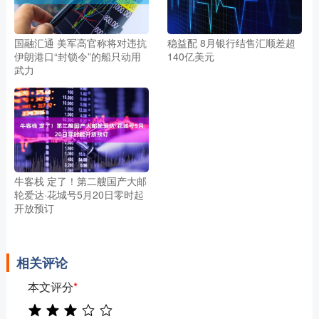
国融汇通 美军高官称将对违抗
稳益配 8月银行结售汇顺差超
伊朗港口“封锁令”的船只动用
140亿美元
武力
牛客栈 定了！第二艘国产大邮
轮爱达·花城号5月20日零时起
开放预订
相关评论
本文评分
*