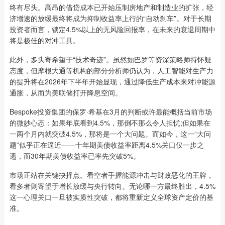
终有尽头。高昂的借贷成本已开始压制房地产和制造业的扩张，经
济增速的放缓最终将成为抑制收益率上行的“自动刹车”。对于长期
投资者而言，锁定4.5%以上的无风险回报率，在未来的衰退周期中
将是极佳的对冲工具。
此外，多头寄希望于“技术奇迹”。虽然如巴罗等资深策略师持怀疑
态度，但摩根大通等机构的部分分析师仍认为，人工智能对生产力
的提升将在2026年下半年开始显现，通过降低生产成本来对冲能源
通胀，从而为美联储打开降息空间。
Bespoke投资集团的保罗·希基在3月的判断或许最能概括当前市场
的微妙心态：如果年底看到4.5%，那倒不那么令人担忧;但如果在
一两个月内就突破4.5%，那将是一个大问题。而如今，这一“大问
题”似乎正在逼近——十年期美债收益率距离4.5%关口仅一步之
遥，而30年期美债收益率已率先突破5%。
市场正站在关键抉择点。看空者手握能源冲击与财政恶化的王牌，
看多者则寄望于增长放缓与央行转向。无论哪一方最终胜出，4.5%
这一心理关口一旦被实质性突破，都将重新定义全球资产定价的基
准。