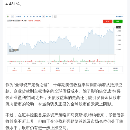
4.481%。
作为“全球资产定价之锚”，十年期美债收益率深刻影响着从抵押贷
款、企业贷款到主权债务的全球借贷成本。除了影响借贷成本(侵
蚀企业盈利空间)之外，美债收益率的走高还可能引发资金从股市
流向债市的轮动，令当前势头正盛的全球股市前景蒙上阴影。
不过，在汇丰控股首席多资产策略师马克斯·凯特纳看来，尽管债券
收益率不断上升，但由于企业盈利强劲复苏以及市场仓位仍处于较
低水平，股市仍有进一步上涨空间。