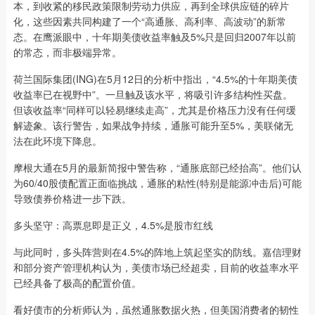
本，到收紧的移民政策限制劳动力供应，再到全球供应链的碎片
化，这些因素共同构建了一个“高通胀、高利率、高波动”的新常
态。在鹰派眼中，十年期美债收益率触及5%只是回归2007年以前
的常态，而非极端异常。
荷兰国际集团(ING)在5月12日的分析中指出，“4.5%的十年期美债
收益率已在视野中”。一旦触及该水平，将吸引许多结构性买盘。
但该收益率“同样可以轻易继续走高”，尤其是价格压力没有任何缓
解迹象。该行警告，如果战争持续，通胀可能升至5%，美联储无
法在此环境下降息。
摩根大通在5月的最新简报中警告称，“通胀底部已经抬高”。他们认
为60/40股债配置正面临挑战，通胀的粘性(特别是能源冲击后)可能
导致债券价格进一步下跌。
多头坚守：高票息即是正义，4.5%是股市红线
与此同时，多头阵营则在4.5%的阵地上筑起坚实的防线。嘉信理财
和部分资产管理机构认为，美债市场已经超卖，目前的收益率水平
已经具备了极高的配置价值。
看好债市的分析师认为，虽然通胀数据火热，但美国消费者的韧性