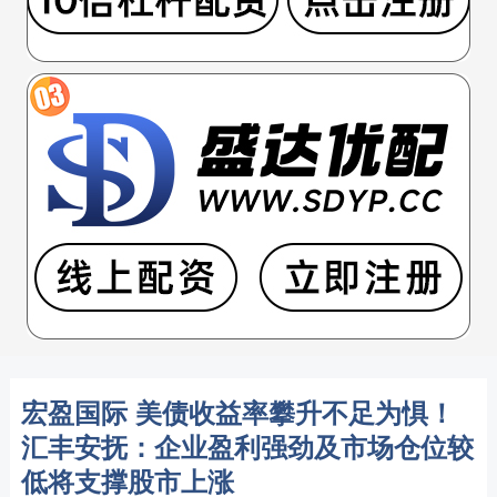
宏盈国际 美债收益率攀升不足为惧！
汇丰安抚：企业盈利强劲及市场仓位较
低将支撑股市上涨