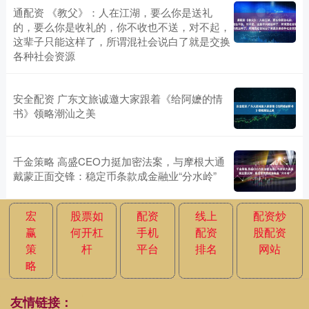
通配资 《教父》：人在江湖，要么你是送礼
的，要么你是收礼的，你不收也不送，对不起，
这辈子只能这样了，所谓混社会说白了就是交换
各种社会资源
安全配资 广东文旅诚邀大家跟着《给阿嬷的情
书》领略潮汕之美
千金策略 高盛CEO力挺加密法案，与摩根大通
戴蒙正面交锋：稳定币条款成金融业“分水岭”
宏
股票如
配资
线上
配资炒
赢
何开杠
手机
配资
股配资
策
杆
平台
排名
网站
略
友情链接：