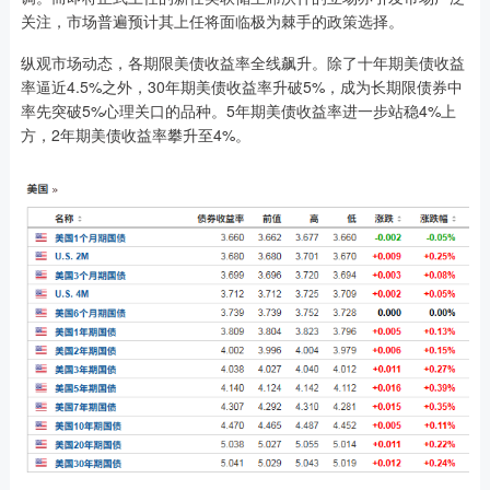
关注，市场普遍预计其上任将面临极为棘手的政策选择。
纵观市场动态，各期限美债收益率全线飙升。除了十年期美债收益
率逼近4.5%之外，30年期美债收益率升破5%，成为长期限债券中
率先突破5%心理关口的品种。5年期美债收益率进一步站稳4%上
方，2年期美债收益率攀升至4%。