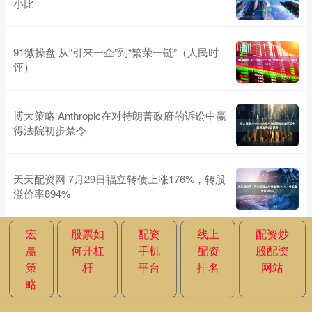
小比
91微操盘 从“引来一企”到“繁荣一链”（人民时
评）
博大策略 Anthropic在对特朗普政府的诉讼中赢
得法院初步禁令
天天配资网 7月29日福立转债上涨176%，转股
溢价率894%
宏
股票如
配资
线上
配资炒
赢
何开杠
手机
配资
股配资
策
杆
平台
排名
网站
略