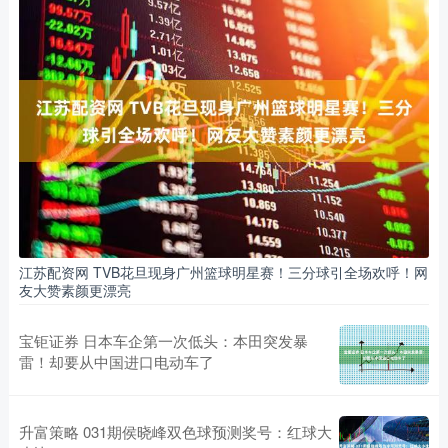
江苏配资网 TVB花旦现身广州篮球明星赛！三分球引全场欢呼！网
友大赞素颜更漂亮
宝钜证券 日本车企第一次低头：本田突发暴
雷！却要从中国进口电动车了
升富策略 031期侯晓峰双色球预测奖号：红球大