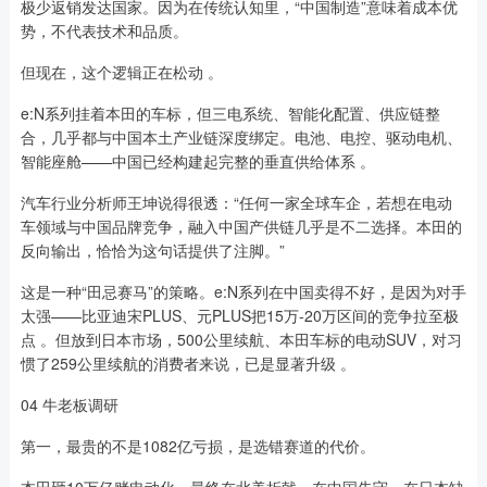
极少返销发达国家。因为在传统认知里，“中国制造”意味着成本优
势，不代表技术和品质。
但现在，这个逻辑正在松动 。
e:N系列挂着本田的车标，但三电系统、智能化配置、供应链整
合，几乎都与中国本土产业链深度绑定。电池、电控、驱动电机、
智能座舱——中国已经构建起完整的垂直供给体系 。
汽车行业分析师王坤说得很透：“任何一家全球车企，若想在电动
车领域与中国品牌竞争，融入中国产供链几乎是不二选择。本田的
反向输出，恰恰为这句话提供了注脚。”
这是一种“田忌赛马”的策略。e:N系列在中国卖得不好，是因为对手
太强——比亚迪宋PLUS、元PLUS把15万-20万区间的竞争拉至极
点 。但放到日本市场，500公里续航、本田车标的电动SUV，对习
惯了259公里续航的消费者来说，已是显著升级 。
04 牛老板调研
第一，最贵的不是1082亿亏损，是选错赛道的代价。
本田砸10万亿赌电动化，最终在北美折戟、在中国失守、在日本缺