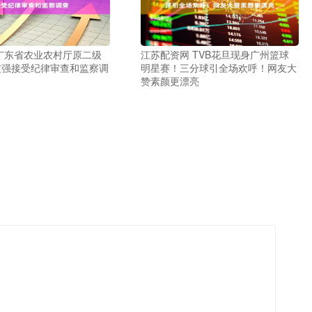
广东省农业农村厅原二级
江苏配资网 TVB花旦现身广州篮球
友强接受纪律审查和监察调
明星赛！三分球引全场欢呼！网友大
赞素颜更漂亮