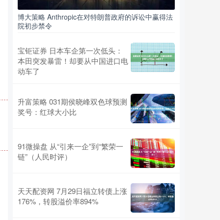
博大策略 Anthropic在对特朗普政府的诉讼中赢得法
院初步禁令
宝钜证券 日本车企第一次低头：
本田突发暴雷！却要从中国进口电
动车了
升富策略 031期侯晓峰双色球预测
奖号：红球大小比
91微操盘 从“引来一企”到“繁荣一
链”（人民时评）
天天配资网 7月29日福立转债上涨
176%，转股溢价率894%