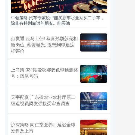
牛领策略 汽车专家说: “能买新车尽量别买二手车，
除非有特别靠谱的朋友。能买油
点赢通 走马上任! 恭喜孙颖莎亮相
新岗位, 薪资曝光, 没想到球迷这
样评价
上尚策 031期爱狄娜双色球预测奖
号：凤尾号码
天宇配资 广东省农业农村厅原二
级巡视员梁友强接受审查调查
泸深策略 同仁堂医养：延迟全球
发售及上市