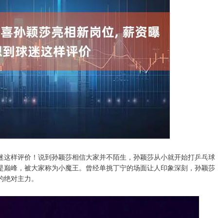
迷这样评价！说到孙颖莎相信大家并不陌生，孙颖莎从小就开始打乒乓球
是巅峰，被大家称为小魔王。曾经单挑丁宁的场面让人印象深刻，孙颖莎
的绝对主力。