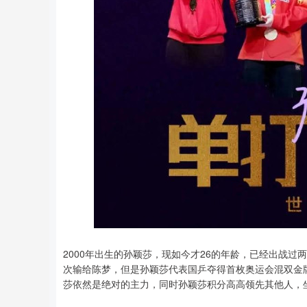
2000年出生的孙颖莎，现如今才26的年龄，已经出战
次输给陈梦，但是孙颖莎代表国乒夺得首枚奥运会混双金
莎依然是绝对的主力，同时孙颖莎积分高高领先其他人，