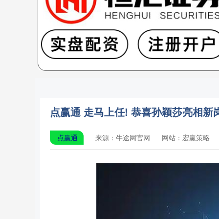
点赢通 走马上任! 恭喜孙颖莎亮相新岗
点赢通
来源：牛途网官网
网站：宏赢策略