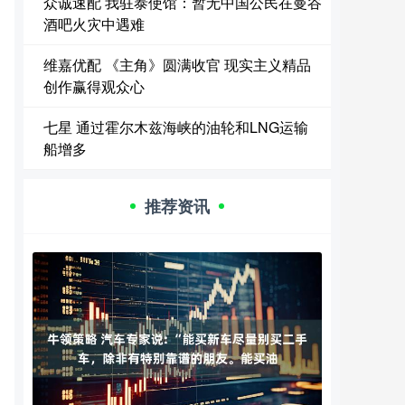
众诚速配 我驻泰使馆：暂无中国公民在曼谷
酒吧火灾中遇难
维嘉优配 《主角》圆满收官 现实主义精品
创作赢得观众心
七星 通过霍尔木兹海峡的油轮和LNG运输
船增多
推荐资讯