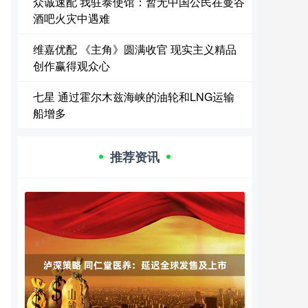
众诚速配 我驻泰使馆：暂无中国公民在曼谷
酒吧火灾中遇难
维嘉优配 《主角》圆满收官 现实主义精品
创作赢得观众心
七星 通过霍尔木兹海峡的油轮和LNG运输
船增多
推荐资讯