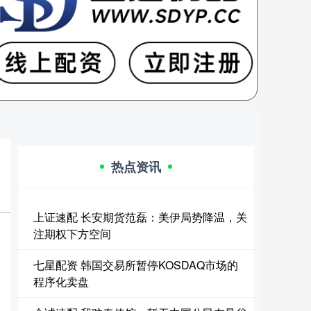
热点资讯
上证速配 长安期货范磊：美伊局势降温，关
注期权下方空间
七星配资 韩国交易所暂停KOSDAQ市场的
程序化卖盘