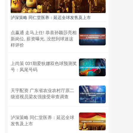
泸深策略 同仁堂医养：延迟全球发售及上市
点赢通 走马上任! 恭喜孙颖莎亮相
新岗位, 薪资曝光, 没想到球迷这
样评价
上尚策 031期爱狄娜双色球预测奖
号：凤尾号码
天宇配资 广东省农业农村厅原二
级巡视员梁友强接受审查调查
泸深策略 同仁堂医养：延迟全球
发售及上市