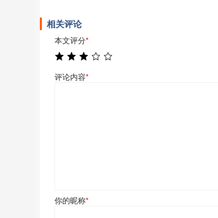
相关评论
本文评分
*
评论内容
*
你的昵称
*