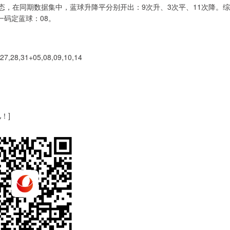
，在同期数据集中，蓝球升降平分别开出：9次升、3次平、11次降。综
码定蓝球：08。
,28,31+05,08,09,10,14
！]