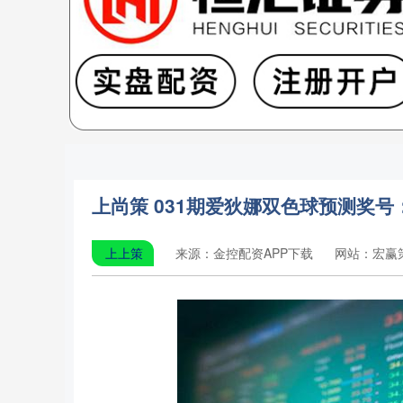
上尚策 031期爱狄娜双色球预测奖号
上上策
来源：金控配资APP下载
网站：宏赢