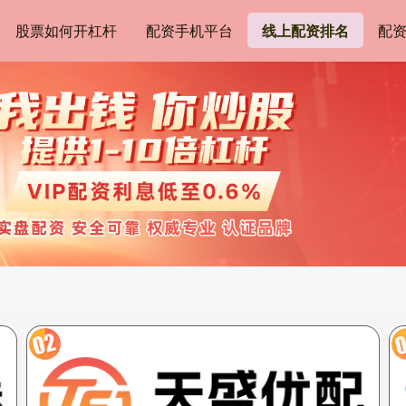
股票如何开杠杆
配资手机平台
线上配资排名
配