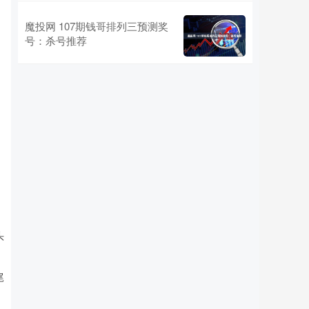
魔投网 107期钱哥排列三预测奖
号：杀号推荐
头
尾