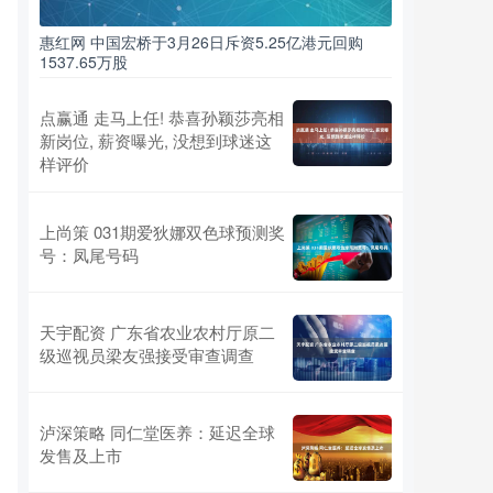
惠红网 中国宏桥于3月26日斥资5.25亿港元回购
1537.65万股
点赢通 走马上任! 恭喜孙颖莎亮相
新岗位, 薪资曝光, 没想到球迷这
样评价
上尚策 031期爱狄娜双色球预测奖
号：凤尾号码
天宇配资 广东省农业农村厅原二
级巡视员梁友强接受审查调查
泸深策略 同仁堂医养：延迟全球
发售及上市