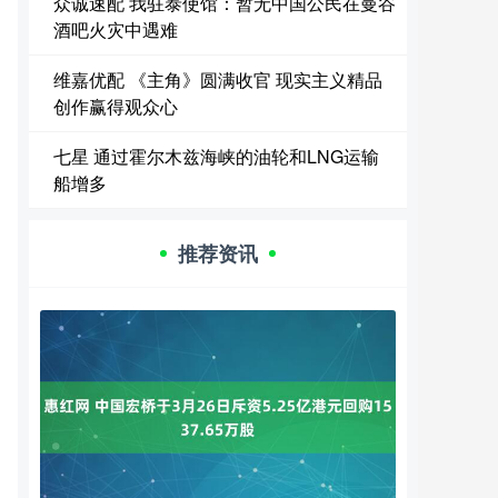
众诚速配 我驻泰使馆：暂无中国公民在曼谷
酒吧火灾中遇难
维嘉优配 《主角》圆满收官 现实主义精品
创作赢得观众心
七星 通过霍尔木兹海峡的油轮和LNG运输
船增多
推荐资讯