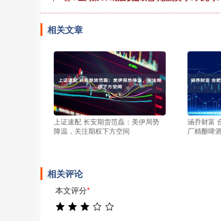
相关文章
上证速配 长安期货范磊：美伊局势
涵乔财富 
降温，关注期权下方空间
厂精酿啤酒
相关评论
本文评分
*