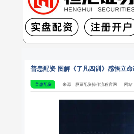
普患配资 图解《了凡四训》感悟立命
普患配资
来源：股票配资操作流程官网
网站