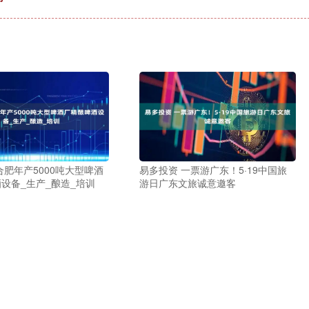
合肥年产5000吨大型啤酒
易多投资 一票游广东！5·19中国旅
设备_生产_酿造_培训
游日广东文旅诚意邀客