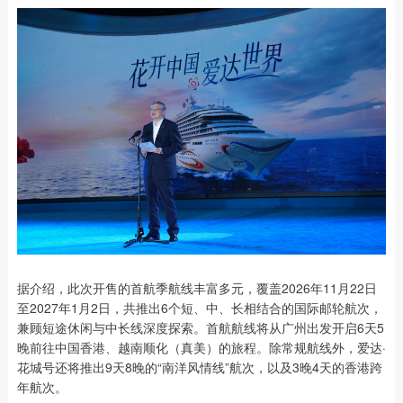
据介绍，此次开售的首航季航线丰富多元，覆盖2026年11月22日
至2027年1月2日，共推出6个短、中、长相结合的国际邮轮航次，
兼顾短途休闲与中长线深度探索。首航航线将从广州出发开启6天5
晚前往中国香港、越南顺化（真美）的旅程。除常规航线外，爱达·
花城号还将推出9天8晚的“南洋风情线”航次，以及3晚4天的香港跨
年航次。