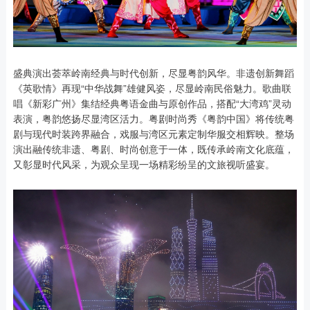
盛典演出荟萃岭南经典与时代创新，尽显粤韵风华。非遗创新舞蹈
《英歌情》再现“中华战舞”雄健风姿，尽显岭南民俗魅力。歌曲联
唱《新彩广州》集结经典粤语金曲与原创作品，搭配“大湾鸡”灵动
表演，粤韵悠扬尽显湾区活力。粤剧时尚秀《粤韵中国》将传统粤
剧与现代时装跨界融合，戏服与湾区元素定制华服交相辉映。整场
演出融传统非遗、粤剧、时尚创意于一体，既传承岭南文化底蕴，
又彰显时代风采，为观众呈现一场精彩纷呈的文旅视听盛宴。