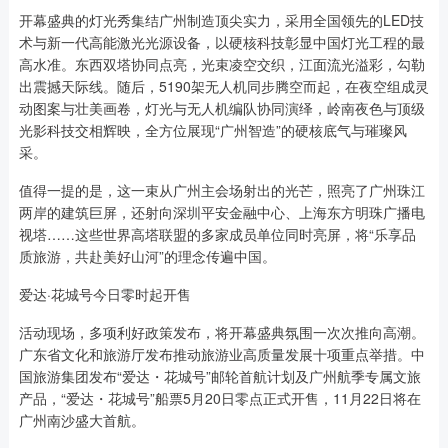
开幕盛典的灯光秀集结广州制造顶尖实力，采用全国领先的LED技
术与新一代高能激光光源设备，以硬核科技彰显中国灯光工程的最
高水准。东西双塔协同点亮，光束凌空交织，江面流光溢彩，勾勒
出震撼天际线。随后，5190架无人机同步腾空而起，在夜空组成灵
动图案与壮美画卷，灯光与无人机编队协同演绎，岭南夜色与顶级
光影科技交相辉映，全方位展现“广州智造”的硬核底气与璀璨风
采。
值得一提的是，这一束从广州主会场射出的光芒，照亮了广州珠江
两岸的建筑巨屏，还射向深圳平安金融中心、上海东方明珠广播电
视塔……这些世界高塔联盟的多家成员单位同时亮屏，将“乐享品
质旅游，共赴美好山河”的理念传遍中国。
爱达·花城号今日零时起开售
活动现场，多项利好政策发布，将开幕盛典氛围一次次推向高潮。
广东省文化和旅游厅发布推动旅游业高质量发展十项重点举措。中
国旅游集团发布“爱达・花城号”邮轮首航计划及广州航季专属文旅
产品，“爱达・花城号”船票5月20日零点正式开售，11月22日将在
广州南沙盛大首航。