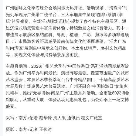
广州咖啡文化季海珠分会场同步火热开场。活动现场，“海珠号”时
光列车现身广州塔二楼平台，三大车厢集中呈现“咖啡+茶韵+潮
玩”跨界盛宴。主场活动现场还精心规划了多个特色主题展区，通
过沉浸式场景营造丰富消费体验，持续激发文旅消费活力。其中，
非遗展示展演区集结醒狮、粤剧、榄雕、广彩、剪纸等多项非遗项
目，让市民游客近距离感受岭南传统文化的深厚底蕴。“活力广东
时尚湾区”展则集中展示文创好物、本土名优特产、乡村文旅精品
等，实现文化体验与消费场景深度衔接。
主题月期间，2026广州艺术季与“中国旅游日”系列活动同期精彩绽
放。作为广州举办时间最长、演出阵容最强、覆盖范围最广的城市
艺术盛会，本届艺术季荟萃近百台中外精品剧目、十场高品质艺术
大展及数十场惠民艺术普及活动。广州还融合“中国旅游日”文旅惠
民精神，推出“无界博物·阅见广州”主题系列活动。全市近80家博物
馆联动，从重磅大展、体验活动到惠民礼包，为公众奉上一场文博
盛宴。
采写：南方+记者 蔡华锋 周人果 通讯员 穗文广旅宣
摄影：南方+记者 王俊涛