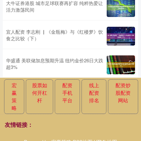
大牛证券港股 城市足球联赛再扩容 纯粹热爱让
活力激荡民间
宜人配资 李志刚 ▏《金瓶梅》与《红楼梦》饮
食之比较（下）
华盛通 美联储加息预期升温 纽约金价26日大跌
超3%
宏
股票如
配资
线上
配资炒
赢
何开杠
手机
配资
股配资
策
杆
平台
排名
网站
略
友情链接：