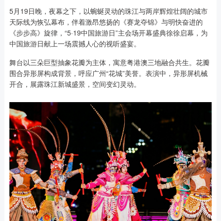
5月19日晚，夜幕之下，以蜿蜒灵动的珠江与两岸辉煌壮阔的城市
天际线为恢弘幕布，伴着激昂悠扬的《赛龙夺锦》与明快奋进的
《步步高》旋律，“5·19中国旅游日”主会场开幕盛典徐徐启幕，为
中国旅游日献上一场震撼人心的视听盛宴。
舞台以三朵巨型抽象花瓣为主体，寓意粤港澳三地融合共生。花瓣
围合异形屏构成背景，呼应广州“花城”美誉。表演中，异形屏机械
开合，展露珠江新城盛景，空间变幻灵动。