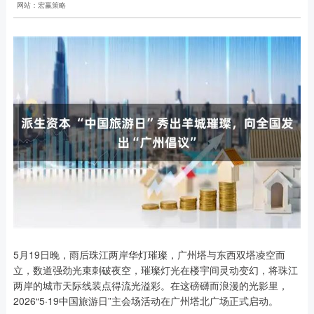
网站：宏赢策略
5月19日晚，雨后珠江两岸华灯璀璨，广州塔与东西双塔凌空而
立，数道强劲光束刺破夜空，璀璨灯光在楼宇间灵动变幻，将珠江
两岸的城市天际线装点得流光溢彩。在这磅礴而浪漫的光影里，
2026“5·19中国旅游日”主会场活动在广州塔北广场正式启动。