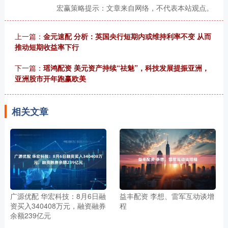
宏赢策略提示：文章来自网络，不代表本站观点。
上一篇：
金元速配 分析：英国央行短期内或维持利率不变 从而
推动短期收益率下行
下一篇：
瑶鸿配资 美元资产持续“祛魅”，科技发展提振亚洲，
亚洲股市开年跑赢欧美
相关文章
广源优配 华宏科技：8月6日融
益丰配资 李想、雷军互动谈增
资买入340408万元，融资融券
程
余额239亿元