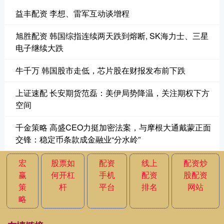
益丰配资 李想、雷军互动谈增程
旭胜配资 韩国综指连续两天跌到熔断, SK海力士、三星
电子继续大跌
牛千万 韩国股市走低，芯片股在财报发布前下跌
上证速配 长安期货范磊：美伊局势降温，关注期权下方
空间
千金策略 高盛CEO力挺加密法案，与摩根大通戴蒙正面
交锋：稳定币条款成金融业“分水岭”
宏
股票如
配资
线上
配资炒
赢
何开杠
手机
配资
股配资
策
杆
平台
排名
网站
略