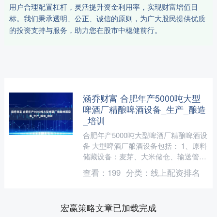
用户合理配置杠杆，灵活提升资金利用率，实现财富增值目
标。我们秉承透明、公正、诚信的原则，为广大股民提供优质
的投资支持与服务，助力您在股市中稳健前行。
涵乔财富 合肥年产5000吨大型
啤酒厂精酿啤酒设备_生产_酿造
_培训
合肥年产5000吨大型啤酒厂精酿啤酒设
备 大型啤酒厂酿酒设备包括： 1、原料
储藏设备：麦芽、大米储仓、输送管
桥、空气除尘器、温湿度监察控制设
查看：
199
分类：
线上配资排名
备、通风设备、称重计....
宏赢策略文章已加载完成