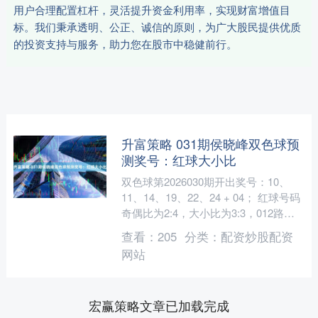
用户合理配置杠杆，灵活提升资金利用率，实现财富增值目
标。我们秉承透明、公正、诚信的原则，为广大股民提供优质
的投资支持与服务，助力您在股市中稳健前行。
升富策略 031期侯晓峰双色球预
测奖号：红球大小比
双色球第2026030期开出奖号：10、
11、14、19、22、24 + 04； 红球号码
奇偶比为2:4，大小比为3:3，012路比
为1:3:2，和值为100，....
查看：
205
分类：
配资炒股配资
网站
宏赢策略文章已加载完成