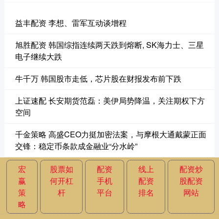
益丰配资 李想、雷军互动谈增程
旭胜配资 韩国综指连续两天跌到熔断, SK海力士、三星
电子继续大跌
牛千万 韩国股市走低，芯片股在财报发布前下跌
上证速配 长安期货范磊：美伊局势降温，关注期权下方
空间
千金策略 高盛CEO力挺加密法案，与摩根大通戴蒙正面
交锋：稳定币条款成金融业“分水岭”
宏
股票如
配资
线上
配资炒
赢
何开杠
手机
配资
股配资
策
杆
平台
排名
网站
略